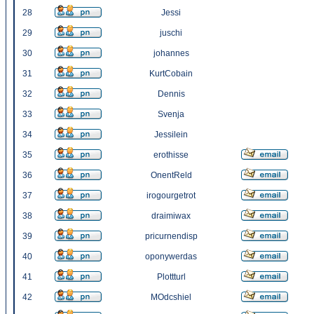
28
Jessi
29
juschi
30
johannes
31
KurtCobain
32
Dennis
33
Svenja
34
Jessilein
35
erothisse
36
OnentReld
37
irogourgetrot
38
draimiwax
39
pricurnendisp
40
oponywerdas
41
Plottturl
42
MOdcshiel