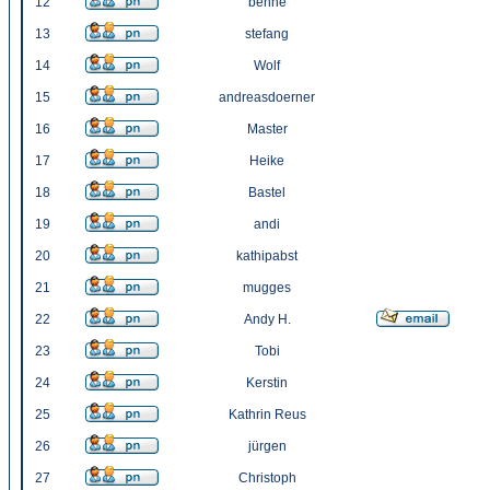
12
benne
13
stefang
14
Wolf
15
andreasdoerner
16
Master
17
Heike
18
Bastel
19
andi
20
kathipabst
21
mugges
22
Andy H.
23
Tobi
24
Kerstin
25
Kathrin Reus
26
jürgen
27
Christoph