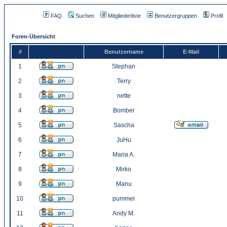
FAQ
Suchen
Mitgliederliste
Benutzergruppen
Profil
Foren-Übersicht
#
Benutzername
E-Mail
1
Stephan
2
Terry
3
nette
4
Bomber
5
Sascha
6
JuHu
7
Maria A.
8
Mirko
9
Manu
10
pummel
11
Andy M.