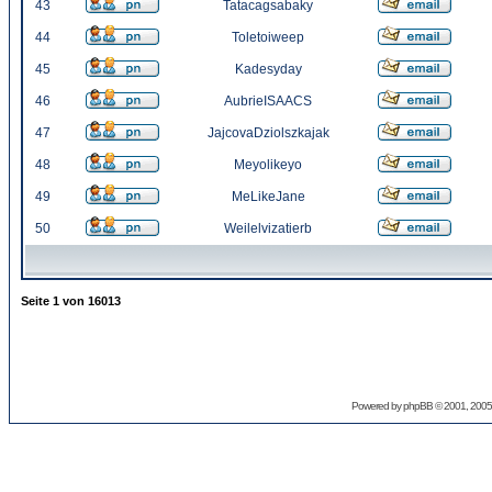
43
Tatacagsabaky
44
Toletoiweep
45
Kadesyday
46
AubrieISAACS
47
JajcovaDziolszkajak
48
Meyolikeyo
49
MeLikeJane
50
Weilelvizatierb
Seite
1
von
16013
Powered by
phpBB
© 2001, 2005