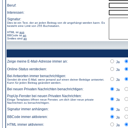
Beruf:
Interessen:
Signatur:
Dies ist ein Text, der an jeden Beitrag von dir angehängt werden kann. Es
besteht eine Limit von 255 Buchstaben.
HTML ist
aus
BBCode
ist
an
Smilies sind
an
Zeige meine E-Mail-Adresse immer an:
Ja
Online-Status verstecken:
Ja
Bei Antworten immer benachrichtigen:
Ja
Sendet dir eine E-Mail, wenn jemand auf einen deiner Beiträge antwortet.
Kann für jeden Beitrag geändert werden.
Bei neuen Privaten Nachrichten benachrichtigen:
Ja
PopUp-Fenster bei neuen Privaten Nachrichten:
Ja
Einige Templates öffnen neue Fenster, um dich über neue private
Nachrichten zu benachrichtigen.
Signatur immer anhängen:
Ja
BBCode immer aktivieren:
Ja
HTML immer aktivieren:
Ja