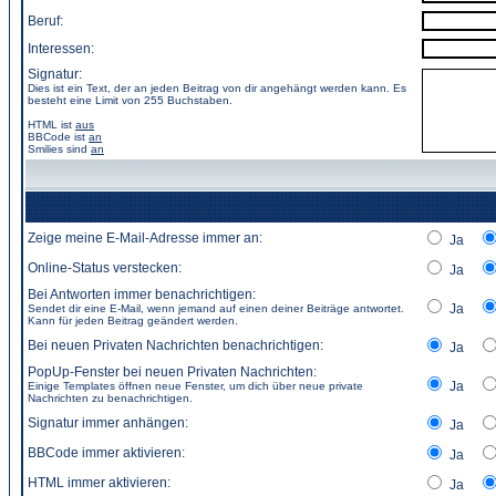
Beruf:
Interessen:
Signatur:
Dies ist ein Text, der an jeden Beitrag von dir angehängt werden kann. Es
besteht eine Limit von 255 Buchstaben.
HTML ist
aus
BBCode
ist
an
Smilies sind
an
Zeige meine E-Mail-Adresse immer an:
Ja
Online-Status verstecken:
Ja
Bei Antworten immer benachrichtigen:
Ja
Sendet dir eine E-Mail, wenn jemand auf einen deiner Beiträge antwortet.
Kann für jeden Beitrag geändert werden.
Bei neuen Privaten Nachrichten benachrichtigen:
Ja
PopUp-Fenster bei neuen Privaten Nachrichten:
Ja
Einige Templates öffnen neue Fenster, um dich über neue private
Nachrichten zu benachrichtigen.
Signatur immer anhängen:
Ja
BBCode immer aktivieren:
Ja
HTML immer aktivieren:
Ja