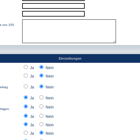
it von 255
Einstellungen
Ja
Nein
Ja
Nein
Ja
Nein
eitrag
Ja
Nein
Ja
Nein
htigen.
Ja
Nein
Ja
Nein
Ja
Nein