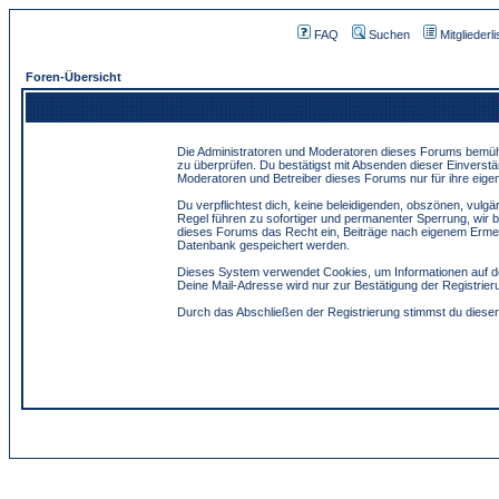
FAQ
Suchen
Mitgliederli
Foren-Übersicht
Die Administratoren und Moderatoren dieses Forums bemühen 
zu überprüfen. Du bestätigst mit Absenden dieser Einverstä
Moderatoren und Betreiber dieses Forums nur für ihre eigen
Du verpflichtest dich, keine beleidigenden, obszönen, vulg
Regel führen zu sofortiger und permanenter Sperrung, wir 
dieses Forums das Recht ein, Beiträge nach eigenem Ermes
Datenbank gespeichert werden.
Dieses System verwendet Cookies, um Informationen auf de
Deine Mail-Adresse wird nur zur Bestätigung der Registri
Durch das Abschließen der Registrierung stimmst du dies