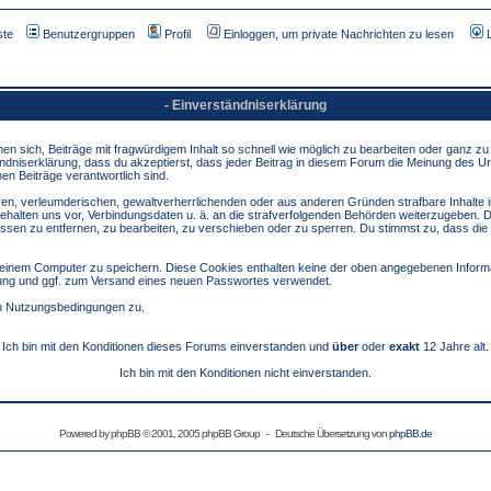
ste
Benutzergruppen
Profil
Einloggen, um private Nachrichten zu lesen
- Einverständniserklärung
sich, Beiträge mit fragwürdigem Inhalt so schnell wie möglich zu bearbeiten oder ganz zu lö
ndniserklärung, dass du akzeptierst, dass jeder Beitrag in diesem Forum die Meinung des Ur
en Beiträge verantwortlich sind.
ären, verleumderischen, gewaltverherrlichenden oder aus anderen Gründen strafbare Inhalte 
behalten uns vor, Verbindungsdaten u. ä. an die strafverfolgenden Behörden weiterzugeben. 
sen zu entfernen, zu bearbeiten, zu verschieben oder zu sperren. Du stimmst zu, dass die
inem Computer zu speichern. Diese Cookies enthalten keine der oben angegebenen Informa
erung und ggf. zum Versand eines neuen Passwortes verwendet.
en Nutzungsbedingungen zu.
Ich bin mit den Konditionen dieses Forums einverstanden und
über
oder
exakt
12 Jahre alt.
Ich bin mit den Konditionen nicht einverstanden.
Powered by
phpBB
© 2001, 2005 phpBB Group - Deutsche Übersetzung von
phpBB.de