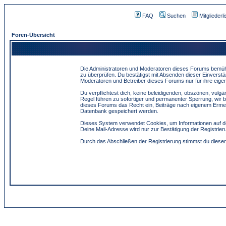
FAQ
Suchen
Mitgliederli
Foren-Übersicht
Die Administratoren und Moderatoren dieses Forums bemühen 
zu überprüfen. Du bestätigst mit Absenden dieser Einverstä
Moderatoren und Betreiber dieses Forums nur für ihre eigen
Du verpflichtest dich, keine beleidigenden, obszönen, vulg
Regel führen zu sofortiger und permanenter Sperrung, wir 
dieses Forums das Recht ein, Beiträge nach eigenem Ermes
Datenbank gespeichert werden.
Dieses System verwendet Cookies, um Informationen auf de
Deine Mail-Adresse wird nur zur Bestätigung der Registri
Durch das Abschließen der Registrierung stimmst du dies