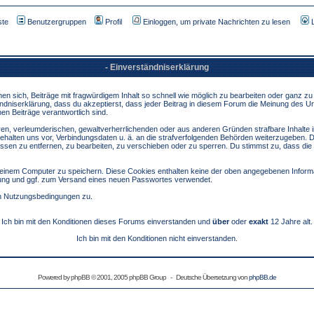
ste
Benutzergruppen
Profil
Einloggen, um private Nachrichten zu lesen
- Einverständniserklärung
sich, Beiträge mit fragwürdigem Inhalt so schnell wie möglich zu bearbeiten oder ganz zu lö
ndniserklärung, dass du akzeptierst, dass jeder Beitrag in diesem Forum die Meinung des Ur
en Beiträge verantwortlich sind.
ären, verleumderischen, gewaltverherrlichenden oder aus anderen Gründen strafbare Inhalte 
behalten uns vor, Verbindungsdaten u. ä. an die strafverfolgenden Behörden weiterzugeben. 
sen zu entfernen, zu bearbeiten, zu verschieben oder zu sperren. Du stimmst zu, dass die
inem Computer zu speichern. Diese Cookies enthalten keine der oben angegebenen Informa
erung und ggf. zum Versand eines neuen Passwortes verwendet.
en Nutzungsbedingungen zu.
Ich bin mit den Konditionen dieses Forums einverstanden und
über
oder
exakt
12 Jahre alt.
Ich bin mit den Konditionen nicht einverstanden.
Powered by
phpBB
© 2001, 2005 phpBB Group - Deutsche Übersetzung von
phpBB.de