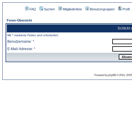
FAQ
Suchen
Mitgliederliste
Benutzergruppen
Profil
Foren-Übersicht
Schickt 
Mit * markierte Felder sind erforderlich
Benutzername: *
E-Mail-Adresse: *
Powered by
phpBB
© 2001, 2005