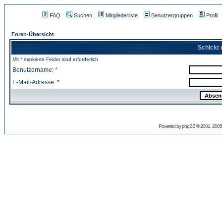
FAQ
Suchen
Mitgliederliste
Benutzergruppen
Profil
Foren-Übersicht
Schickt 
Mit * markierte Felder sind erforderlich
Benutzername: *
E-Mail-Adresse: *
Powered by
phpBB
© 2001, 2005