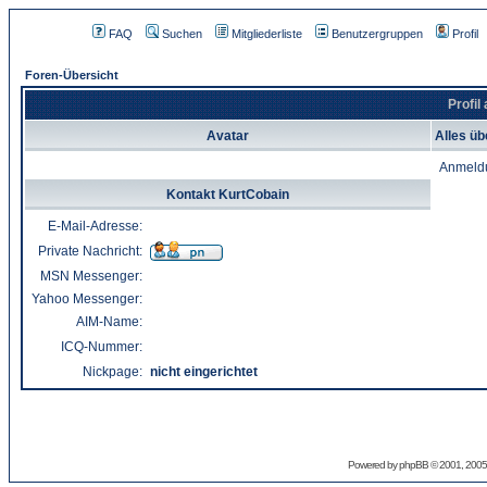
FAQ
Suchen
Mitgliederliste
Benutzergruppen
Profil
Foren-Übersicht
Profil
Avatar
Alles üb
Anmeld
Kontakt KurtCobain
E-Mail-Adresse:
Private Nachricht:
MSN Messenger:
Yahoo Messenger:
AIM-Name:
ICQ-Nummer:
Nickpage:
nicht eingerichtet
Powered by
phpBB
© 2001, 2005