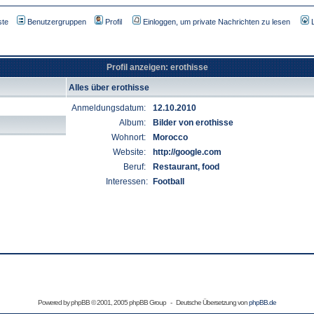
ste
Benutzergruppen
Profil
Einloggen, um private Nachrichten zu lesen
Profil anzeigen: erothisse
Alles über erothisse
Anmeldungsdatum:
12.10.2010
Album:
Bilder von erothisse
Wohnort:
Morocco
Website:
http://google.com
Beruf:
Restaurant, food
Interessen:
Football
Powered by
phpBB
© 2001, 2005 phpBB Group - Deutsche Übersetzung von
phpBB.de