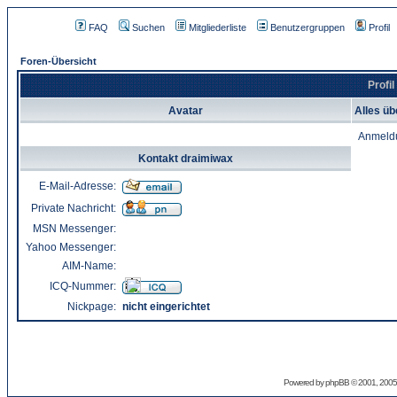
FAQ
Suchen
Mitgliederliste
Benutzergruppen
Profil
Foren-Übersicht
Profi
Avatar
Alles üb
Anmeld
Kontakt draimiwax
E-Mail-Adresse:
Private Nachricht:
MSN Messenger:
Yahoo Messenger:
AIM-Name:
ICQ-Nummer:
Nickpage:
nicht eingerichtet
Powered by
phpBB
© 2001, 2005