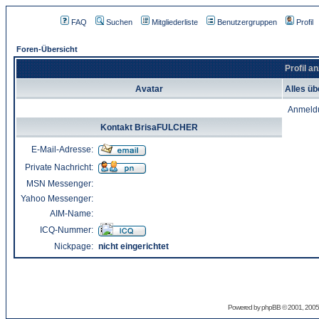
FAQ
Suchen
Mitgliederliste
Benutzergruppen
Profil
Foren-Übersicht
Profil 
Avatar
Alles ü
Anmeld
Kontakt BrisaFULCHER
E-Mail-Adresse:
Private Nachricht:
MSN Messenger:
Yahoo Messenger:
AIM-Name:
ICQ-Nummer:
Nickpage:
nicht eingerichtet
Powered by
phpBB
© 2001, 2005