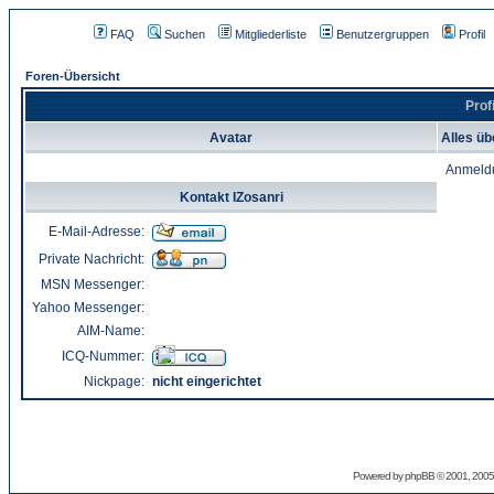
FAQ
Suchen
Mitgliederliste
Benutzergruppen
Profil
Foren-Übersicht
Prof
Avatar
Alles üb
Anmeld
Kontakt IZosanri
E-Mail-Adresse:
Private Nachricht:
MSN Messenger:
Yahoo Messenger:
AIM-Name:
ICQ-Nummer:
Nickpage:
nicht eingerichtet
Powered by
phpBB
© 2001, 2005