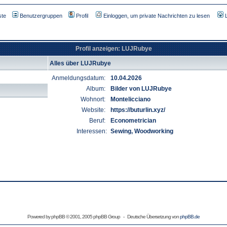
ste
Benutzergruppen
Profil
Einloggen, um private Nachrichten zu lesen
Profil anzeigen: LUJRubye
Alles über LUJRubye
Anmeldungsdatum:
10.04.2026
Album:
Bilder von LUJRubye
Wohnort:
Montelicciano
Website:
https://buturlin.xyz/
Beruf:
Econometrician
Interessen:
Sewing, Woodworking
Powered by
phpBB
© 2001, 2005 phpBB Group - Deutsche Übersetzung von
phpBB.de