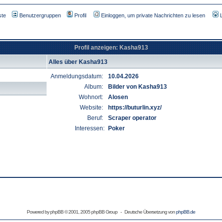
ste
Benutzergruppen
Profil
Einloggen, um private Nachrichten zu lesen
Profil anzeigen: Kasha913
Alles über Kasha913
Anmeldungsdatum:
10.04.2026
Album:
Bilder von Kasha913
Wohnort:
Alosen
Website:
https://buturlin.xyz/
Beruf:
Scraper operator
Interessen:
Poker
Powered by
phpBB
© 2001, 2005 phpBB Group - Deutsche Übersetzung von
phpBB.de