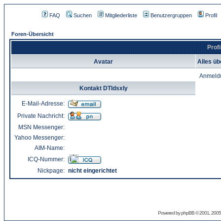
FAQ
Suchen
Mitgliederliste
Benutzergruppen
Profil
Foren-Übersicht
Profi
Avatar
Alles üb
Anmeld
Kontakt DTldsxly
E-Mail-Adresse:
Private Nachricht:
MSN Messenger:
Yahoo Messenger:
AIM-Name:
ICQ-Nummer:
Nickpage:
nicht eingerichtet
Powered by
phpBB
© 2001, 2005