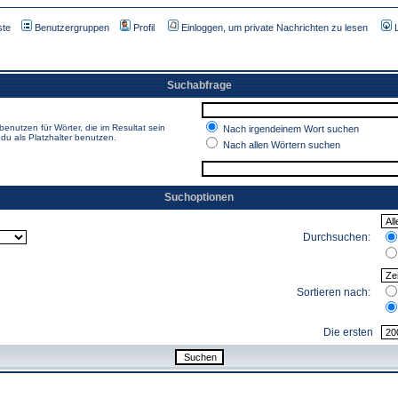
ste
Benutzergruppen
Profil
Einloggen, um private Nachrichten zu lesen
Suchabfrage
enutzen für Wörter, die im Resultat sein
Nach irgendeinem Wort suchen
du als Platzhalter benutzen.
Nach allen Wörtern suchen
Suchoptionen
Durchsuchen:
Sortieren nach:
Die ersten