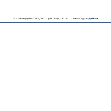
Powered by
phpBB
© 2001, 2005 phpBB Group - Deutsche Übersetzung von
phpBB.de