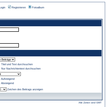
Login
Registrieren
Fotoalbum
Titel und Text durchsuchen
Nur Nachrichtentext durchsuchen
Aufsteigend
Absteigend
Zeichen des Beitrags anzeigen
Alle Zeiten sind GMT