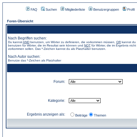
FAQ
Suchen
Mitgliederliste
Benutzergruppen
Profil
Foren-Übersicht
Nach Begriffen suchen:
Du kannst
AND
benutzen, um Wörter zu definieren, die vorkommen müssen,
OR
kannst du
benutzen für Wörter, die im Resultat sein können und
NOT
für Wörter, die im Ergebnis nicht
vorkommen sollen. Das *-Zeichen kannst du als Platzhalter benutzen.
Nach Autor suchen:
Benutze das *-Zeichen als Platzhalter
Forum:
Kategorie:
Ergebnis anzeigen als:
Beiträge
Themen