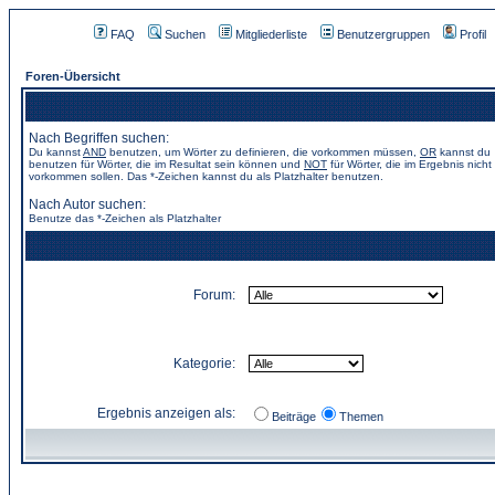
FAQ
Suchen
Mitgliederliste
Benutzergruppen
Profil
Foren-Übersicht
Nach Begriffen suchen:
Du kannst
AND
benutzen, um Wörter zu definieren, die vorkommen müssen,
OR
kannst du
benutzen für Wörter, die im Resultat sein können und
NOT
für Wörter, die im Ergebnis nicht
vorkommen sollen. Das *-Zeichen kannst du als Platzhalter benutzen.
Nach Autor suchen:
Benutze das *-Zeichen als Platzhalter
Forum:
Kategorie:
Ergebnis anzeigen als:
Beiträge
Themen