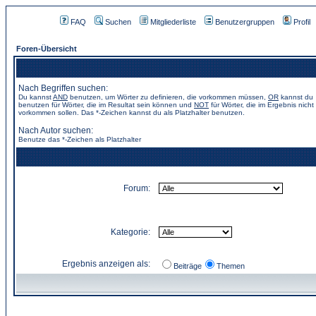
FAQ
Suchen
Mitgliederliste
Benutzergruppen
Profil
Foren-Übersicht
Nach Begriffen suchen:
Du kannst
AND
benutzen, um Wörter zu definieren, die vorkommen müssen,
OR
kannst du
benutzen für Wörter, die im Resultat sein können und
NOT
für Wörter, die im Ergebnis nicht
vorkommen sollen. Das *-Zeichen kannst du als Platzhalter benutzen.
Nach Autor suchen:
Benutze das *-Zeichen als Platzhalter
Forum:
Kategorie:
Ergebnis anzeigen als:
Beiträge
Themen