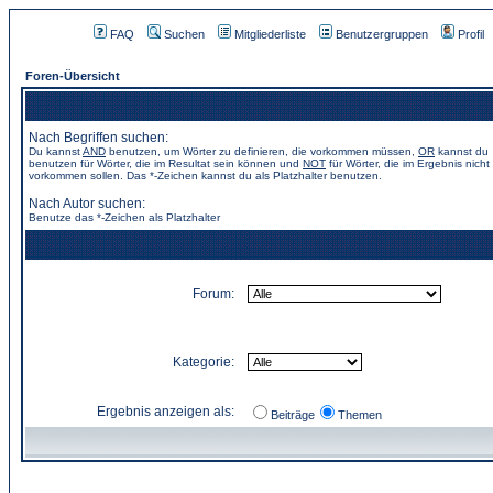
FAQ
Suchen
Mitgliederliste
Benutzergruppen
Profil
Foren-Übersicht
Nach Begriffen suchen:
Du kannst
AND
benutzen, um Wörter zu definieren, die vorkommen müssen,
OR
kannst du
benutzen für Wörter, die im Resultat sein können und
NOT
für Wörter, die im Ergebnis nicht
vorkommen sollen. Das *-Zeichen kannst du als Platzhalter benutzen.
Nach Autor suchen:
Benutze das *-Zeichen als Platzhalter
Forum:
Kategorie:
Ergebnis anzeigen als:
Beiträge
Themen