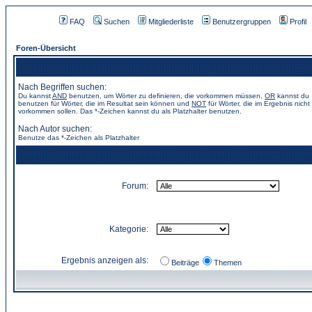
FAQ
Suchen
Mitgliederliste
Benutzergruppen
Profil
Foren-Übersicht
Nach Begriffen suchen:
Du kannst
AND
benutzen, um Wörter zu definieren, die vorkommen müssen,
OR
kannst du
benutzen für Wörter, die im Resultat sein können und
NOT
für Wörter, die im Ergebnis nicht
vorkommen sollen. Das *-Zeichen kannst du als Platzhalter benutzen.
Nach Autor suchen:
Benutze das *-Zeichen als Platzhalter
Forum:
Kategorie:
Ergebnis anzeigen als:
Beiträge
Themen