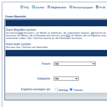
FAQ
Suchen
Mitgliederliste
Benutzergruppen
Profil
Foren-Übersicht
Nach Begriffen suchen:
Du kannst
AND
benutzen, um Wörter zu definieren, die vorkommen müssen,
OR
kannst du
benutzen für Wörter, die im Resultat sein können und
NOT
für Wörter, die im Ergebnis nicht
vorkommen sollen. Das *-Zeichen kannst du als Platzhalter benutzen.
Nach Autor suchen:
Benutze das *-Zeichen als Platzhalter
Forum:
Kategorie:
Ergebnis anzeigen als:
Beiträge
Themen