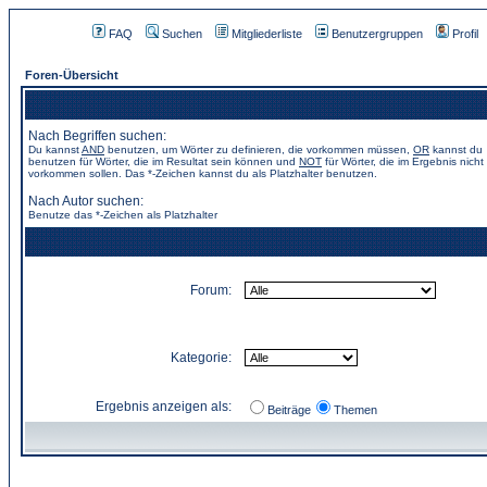
FAQ
Suchen
Mitgliederliste
Benutzergruppen
Profil
Foren-Übersicht
Nach Begriffen suchen:
Du kannst
AND
benutzen, um Wörter zu definieren, die vorkommen müssen,
OR
kannst du
benutzen für Wörter, die im Resultat sein können und
NOT
für Wörter, die im Ergebnis nicht
vorkommen sollen. Das *-Zeichen kannst du als Platzhalter benutzen.
Nach Autor suchen:
Benutze das *-Zeichen als Platzhalter
Forum:
Kategorie:
Ergebnis anzeigen als:
Beiträge
Themen